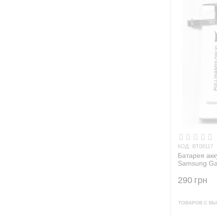
КОД:
BT08117
Батарея ак
Samsung Gal
T235
290
грн
ТОВАРОВ С ВЫ