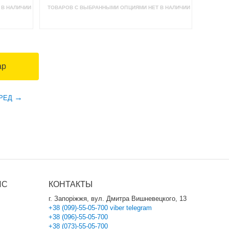
 В НАЛИЧИИ
ТОВАРОВ С ВЫБРАННЫМИ ОПЦИЯМИ НЕТ В НАЛИЧИИ
ар
РЕД
ИС
КОНТАКТЫ
г. Запоріжжя, вул. Дмитра Вишневецкого, 13
+38 (099)-55-05-700
viber
telegram
+38 (096)-55-05-700
+38 (073)-55-05-700