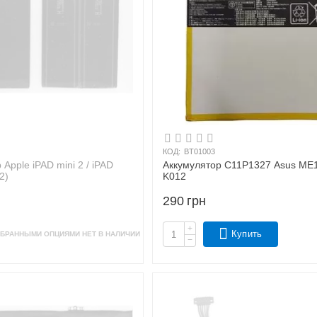
КОД:
BT01003
Apple iPAD mini 2 / iPAD
Аккумулятор C11P1327 Asus ME
2)
K012
290
грн
+
Купить
БРАННЫМИ ОПЦИЯМИ НЕТ В НАЛИЧИИ
−