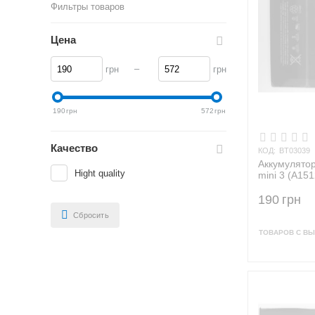
Фильтры товаров
Цена
–
грн
грн
190
грн
572
грн
Качество
КОД:
BT03039
Аккумулятор 
Hight quality
mini 3 (A151
190
грн
Сбросить
ТОВАРОВ С ВЫ