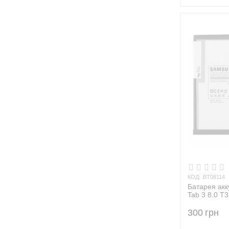
КОД:
BT08114
Батарея ак
Tab 3 8.0 T
300
грн