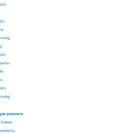
ovo
zu
ia
msung
ny
omi
шеты
le
us
ovo
msung
для ремонта
 Химия
рументы