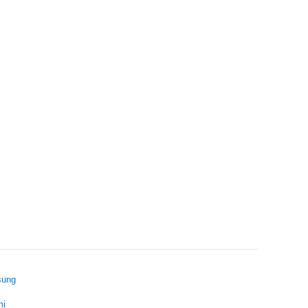
ung
mi