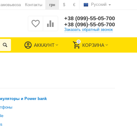
Русский
самовывоза
Контакты
грн
$
€
+38 (099)-55-05-700
+38 (096)-55-05-700
Заказать обратный звонок
0
АККАУНТ
КОРЗИНА
муляторы и Power bank
ртфоны
le
us