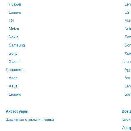
Huawei
Len
Lenovo
LG
LG
Mei
Meizu
Nok
Nokia
Sa
Samsung
So
Sony
Xia
Xiaomi
План
Планшеты
App
Acer
As
Asus
Len
Lenovo
Sa
Аксессуары
Все 
Защитные стекла и пленки
Клеи
Инст