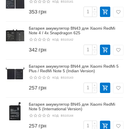
КОД:
BS10141
+
353
грн
−
Батарея аккумулятор BN43 для Xiaomi RedMi
Note 4 / 4x Snapdragon 625
КОД:
BS10142
+
342
грн
−
Батарея аккумулятор BN44 для Xiaomi RedMi 5
Plus / RedMi Note 5 (Indian Version)
КОД:
BS10143
+
257
грн
−
Батарея аккумулятор BN45 для Xiaomi RedMi
Note 5 (International Version)
КОД:
BS10144
+
257
грн
−